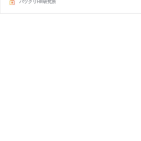
バヅクリHR研究所