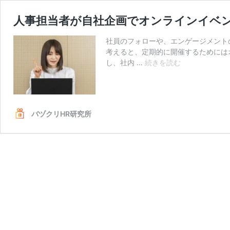
人事担当者が自社企画でオンラインイベ
社員のフォローや、エンゲージメント
考えると、定期的に開催するためには
人
し、社内 …
続きを読む
事
担
当
者
バヅクリHR研究所
が
自
社
企
画
で
オ
ン
ラ
イ
ン