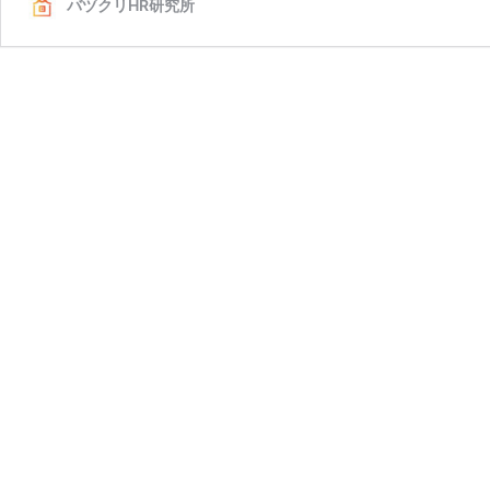
バヅクリHR研究所