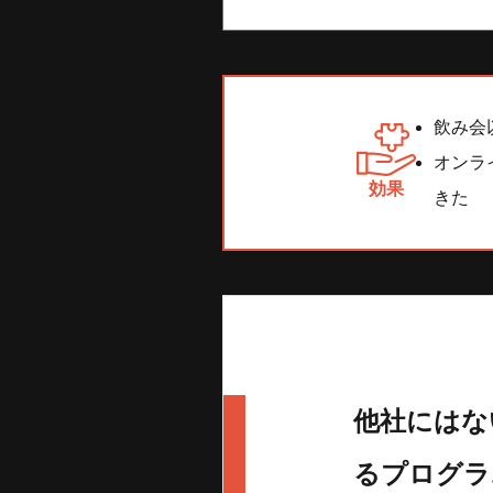
飲み会
オンラ
効果
きた
他社にはな
るプログラ