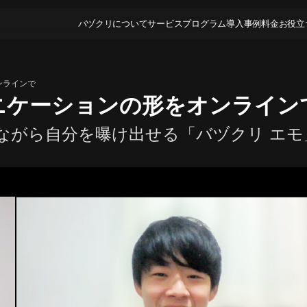
バヅクリについて
サービス
プログラム
導入事例
料金
お役立
ンラインで
ニケーションの形をオンライン
ながら自分を曝け出せる「バヅクリ エモ