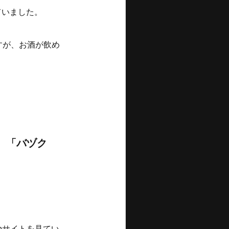
ていました。
すが、お酒が飲め
、「バヅク
bサイトを見てい