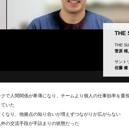
THE
THE 
菅原 靖
サント
佐藤 健
ークで人間関係が希薄になり、チームより個人の仕事効率を重
きていた
なくなり、他拠点の知り合いが増えずつながりが広がらない
以外の交流手段が手詰まりの状態だった