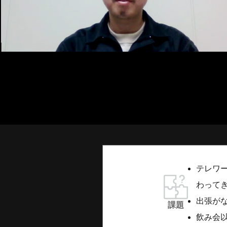
テレワ
わって
出張が
課題
飲み会