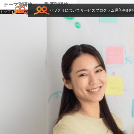
テーマ別研修
階層別研修
バヅクリについて
サービス
プログラム
導入事例
料
トップ
研修プログラム