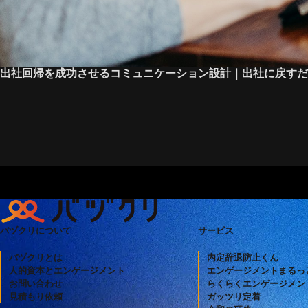
出社回帰を成功させるコミュニケーション設計｜出社に戻すだ
バヅクリについて
サービス
バヅクリとは
内定辞退防止くん
人的資本とエンゲージメント
エンゲージメントまる
お問い合わせ
らくらくエンゲージメン
見積もり依頼
ガッツリ定着