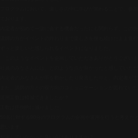
プログラムにおいて、楽しさの中に学びが加わることで、参加
ております。
内定者が初めて一堂に会する機会だったにも関わらず、この先
講師の方がイベントの終わりまで楽しさを保ち続けたまま進行
ずっと楽しいと感じられるイベントになりました。
「このようなイベントを企画していただきありがとうございま
社員のみなさんには、どのような点が良かったと感じていただ
内定者のみなさんが手を動かしたり発言したりと、内定者が主
また、講師の方との双方向のコミュニケーションが図れていた
運用工数は軽減できましたか？
工数は圧倒的に減りました。
50名に対する90分のプログラムの企画や運用を行うと考え
思います。
想定していなかった良い点はありますか？