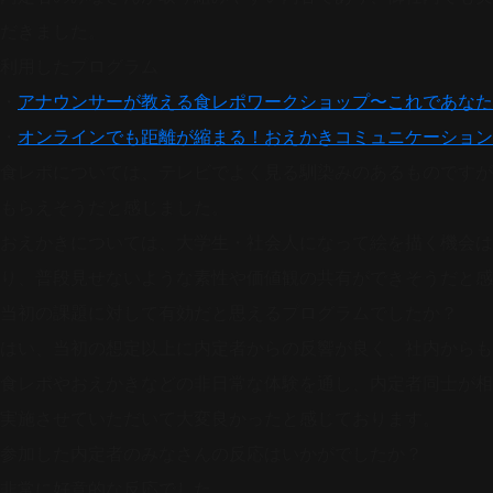
だきました。
利用したプログラム
・
アナウンサーが教える食レポワークショップ〜これであなた
・
オンラインでも距離が縮まる！おえかきコミュニケーション
食レポについては、テレビでよく見る馴染みのあるものですが
もらえそうだと感じました。
おえかきについては、大学生・社会人になって絵を描く機会は
り、普段見せないような素性や価値観の共有ができそうだと感
当初の課題に対して有効だと思えるプログラムでしたか？
はい、当初の想定以上に内定者からの反響が良く、社内からも
食レポやおえかきなどの非日常な体験を通し、内定者同士が相
実施させていただいて大変良かったと感じております。
参加した内定者のみなさんの反応はいかがでしたか？
非常に好意的な反応でした。