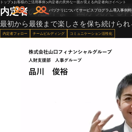
トップ
お客様のご活用事例
内定者の意外な一面が見える内定者向けイベント
内定者の意外な一面が見える
バヅクリについて
サービス
プログラム
導入事例
料
最初から最後まで楽しさを保ち続けられ
内定者フォロー
チームビルディング
コミュニケーション活性化