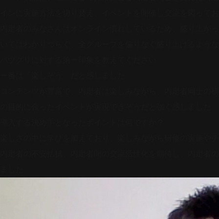
インに実施方法を切り替え、イベントを開催し交流を図ってお
内定者のみなさんはオンライン慣れしているため、盛り上がっ
いてはわかりづらく、全グループを偏りなく盛り上げるような
バヅクリに対する第一印象を教えてください。
一番は「楽しそう」だと感じました。
コンテンツが豊富で、内定者は楽しみながら、内定者同士の横
の目的に合ったイベントが実現できそうだと強く感じました。
導入する決め手となったポイントは何ですか？
楽しさの中に学びを加えており、楽しみながら研修の実施やチ
内定者の不安払拭、内定者間の交流活性化を期待し、内定者の
ました。