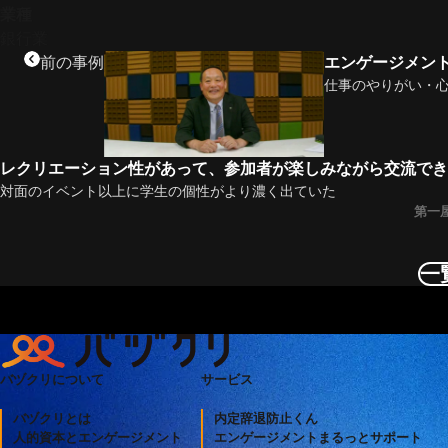
業種
銀行業
前の事例
エンゲージメン
仕事のやりがい・
レクリエーション性があって、参加者が楽しみながら交流でき
対面のイベント以上に学生の個性がより濃く出ていた
第一
一
バヅクリについて
サービス
バヅクリとは
内定辞退防止くん
人的資本とエンゲージメント
エンゲージメントまるっとサポート