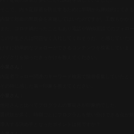
そこで、内々定辞退を防止するために早期から継続的にできる
内製で対面の懇親会を実施してはいたのですが、工数もかかり
また、コロナ禍だったこともあり電話やWeb面談でのフォロ
この学生さんは問題なく入社してくれそうだ、と感じていたに
けずに効果的なフォローができるコンテンツを模索していまし
バヅクリを知ったきっかけを教えてください。
小泉さん：
内定者フォロー関連のキーワード検索で情報収集していたとこ
その時に感じた第一印象を教えてください。
小泉さん：
他社さんと比べてプログラムの豊富さが印象的でした。
選択肢が多く、時期ごとにプログラムを使い分けできる点が魅
導入する決め手となったポイントは何ですか？
小泉さん：