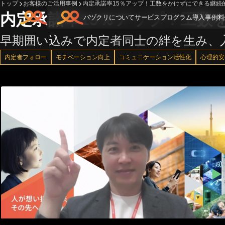
トップ
お客様のご活用事例
内定承諾率15％アップ！工数をかけずにできる継続
内定承諾率15％アップ！工数
バヅクリについて
サービス
プログラム
導入事例
料
早期囲い込みで内定者同士の絆を生み、
内定者フォロー
モチベーション向上
コミュニケーション活性化
心理的安