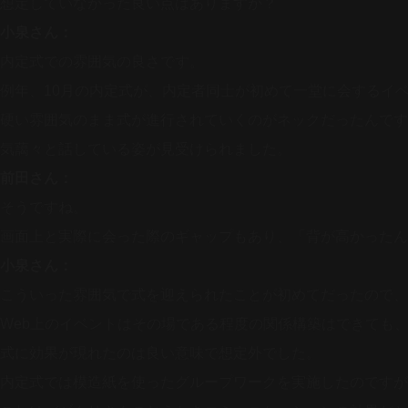
想定していなかった良い点はありますか？
小泉さん：
内定式での雰囲気の良さです。
例年、10月の内定式が、内定者同士が初めて一堂に会するイ
硬い雰囲気のまま式が進行されていくのがネックだったんです
気藹々と話している姿が見受けられました。
前田さん：
そうですね。
画面上と実際に会った際のギャップもあり、「背が高かったん
小泉さん：
こういった雰囲気で式を迎えられたことが初めてだったので、
Web上のイベントはその場である程度の関係構築はできても
式に効果が現れたのは良い意味で想定外でした。
内定式では模造紙を使ったグループワークを実施したのですが