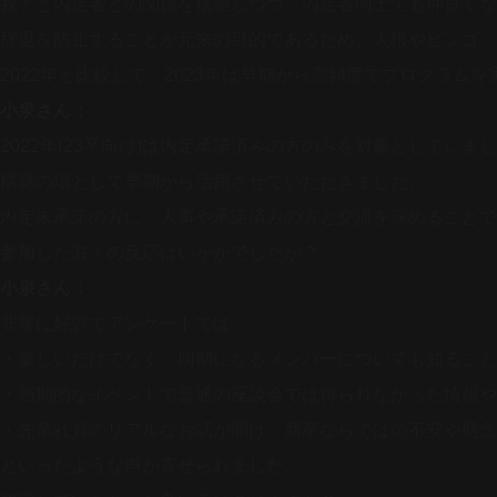
我々と内定者との関係を構築しつつ、内定者同士でも仲良くな
辞退を防止することが元来の目的であるため、人狼やビンゴ、
2022年と比較して、2023年は早期から高頻度でプログラ
小泉さん：
2022年(23卒向け)は内定承諾済みの方のみを対象としていま
構築の場として早期から活用させていただきました。
内定未承諾の方に、人事や承諾済みの方と交流を深めることで
参加した方々の反応はいかがでしたか？
小泉さん：
非常に好評でアンケートでは、
・楽しいだけでなく、同期になるメンバーについても知ること
・画期的なイベントで普通の座談会では得られなかった情報や
・先輩社員のリアルなお話が聞け、新卒ならではの不安や懸念
といったような声が寄せられました。