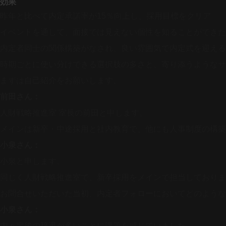
効果
昨年と比べて内定承諾率が15％向上し、採用目標をクリア
イベントを通して、面接では見えない個性を知ることができた
内定者同士の関係構築がなされ、良い雰囲気で内定式を迎える
時期ごとに使い分けできる選択肢の多さと、寄り添うようなサ
まずは自己紹介をお願いします。
前田さん：
人財戦略推進室 室長の前田と申します。
メインは新卒・中途採用と社内教育で、他にも人事制度の構築
小泉さん：
小泉と申します。
同じく人財戦略推進室で、新卒採用をメインで担当しておりま
お問合せいただいた当初、内定者フォローにおいてどのような
小泉さん：
内々定後の辞退が多いことに課題を感じていました。