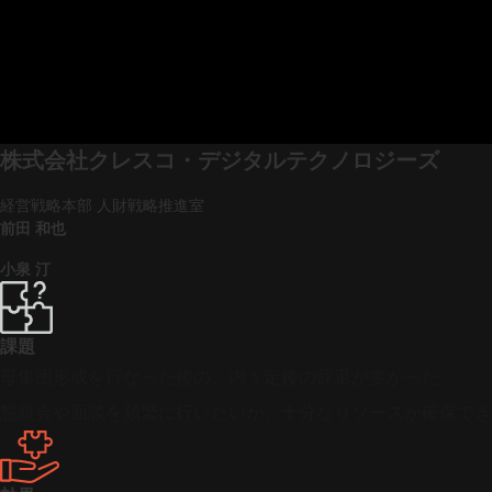
株式会社クレスコ・デジタルテクノロジーズ
経営戦略本部 人財戦略推進室
前田 和也
小泉 汀
課題
母集団形成を行なった後の、内々定後の辞退が多かった
懇親会や面談を頻繁に行いたいが、十分なリソースが確保でき