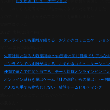
導入前に
おえかきコミュニケーション
の体験会を実施していた
く、これなら内定者同士の絆を形成できそうだと感じました。
なので、初回はおえかきのプログラムを選択しました。
実施プログラム
2022年実施(23年卒向け)
・
オンラインでも距離が縮まる！おえかきコミュニケーション
2023年実施(24年卒向け)
・
先輩社員と語る人狼座談会 〜内定者と同じ目線でリアルな
・
オンラインでも距離が縮まる！おえかきコミュニケーション
・
仲間で選んで仲間と当てろ！チーム対抗オンラインビンゴ大
・
オンライン謎解き脱出ゲーム「絆の洞窟からの脱出」 〜仲
・
どんな相手でも物怖じしない！雑談チームビルディング
他のプログラムについてはいかがですか？
小泉さん：