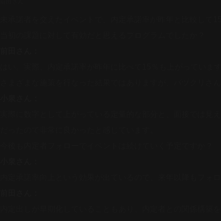
前田さん
未承諾者を交えたイベントで、内定承諾率が昨年と比較して1
当初の課題に対して有効だと思えるプログラムでしたか？
前田さん：
はい。実際、内定承諾率が昨年に比べて15％も上がっていま
さまざまな施策を行なった結果ではありますが、バヅクリさん
小泉さん：
実際に数字として上がっている定量的な部分と、面接では見え
だったので非常に良かったと感じています。
今後も内定者フォローでイベントは続けていく予定ですか？
小泉さん：
内定承諾率向上という効果が出ているので、来年以降もフォロ
前田さん：
内定出しが早期化していることもあり、内定者との関係構築を