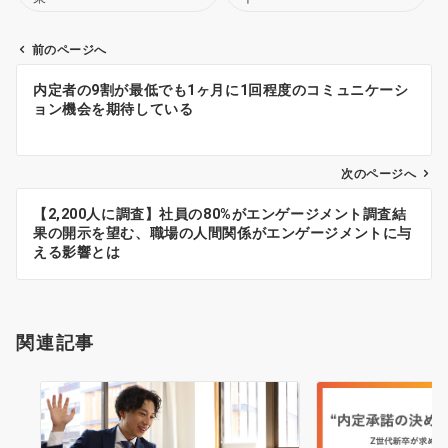
前のページへ
投
内定者の9割が最低でも1ヶ月に1回程度のコミュニケーシ
稿
ョン機会を期待している
ナ
ビ
ゲ
次のページへ
ー
【2,200人に調査】社員の80%がエンゲージメント調査結
シ
果の開示を望む、職場の人間関係がエンゲージメントに与
ョ
える影響とは
ン
関連記事