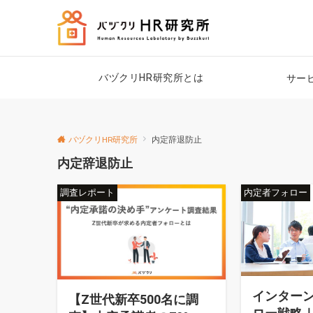
バヅクリHR研究所とは
サー
バヅクリHR研究所
内定辞退防止
内定辞退防止
調査レポート
内定者フォロー
インター
【Z世代新卒500名に調