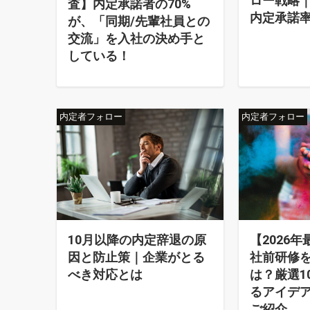
ロー戦略
査】内定承諾者の70%
内定承諾率
が、「同期/先輩社員との
交流」を入社の決め手と
している！
内定者フォロー
内定者フォロー
10月以降の内定辞退の原
【2026
因と防止策｜企業がとる
社前研修
べき対応とは
は？厳選1
るアイデ
ご紹介