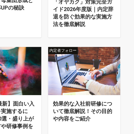
｜母集団形成と
「オヤカク」対策完全ガ
UPの秘訣
イド2026年度版｜内定辞
退を防ぐ効果的な実施方
法を徹底解説
内定者フォロー
年最新】面白い入
効果的な入社前研修につ
を実施するに
いて徹底解説！その目的
0選・盛り上が
や内容をご紹介
アや研修事例を