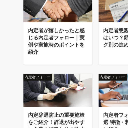
内定者が嬉しかったと感
内定者懇
じる内定者フォロー｜実
はいつ？
例や実施時のポイントを
グ別の進
紹介
内定者フォロー
内定者フォロー
内定辞退防止の重要施策
内定者フォ
をご紹介！辞退が出やす
選 特徴・