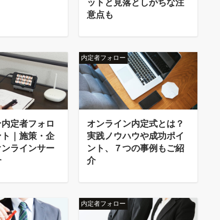
ットと見落としがちな注
意点も
内定者フォロー
ン内定者フォロ
オンライン内定式とは？
ント｜施策・企
実践ノウハウや成功ポイ
オンラインサー
ント、７つの事例もご紹
介
介
内定者フォロー