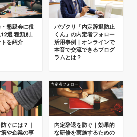
修・懇親会に役
バヅクリ「内定辞退防止
12選 種類別、
くん」の内定者フォロー
ントを紹介
活用事例｜オンラインで
本音で交流できるプログ
ラムとは？
内定者フォロー
を防ぐには？｜
内定辞退を防ぐ｜効果的
対策や企業の事
な研修を実施するための