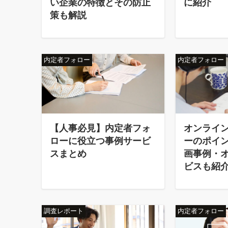
い企業の特徴とその防止
に紹介
策も解説
内定者フォロー
内定者フォロー
【人事必見】内定者フォ
オンライ
ローに役立つ事例サービ
ーのポイ
スまとめ
画事例・
ビスも紹
調査レポート
内定者フォロー