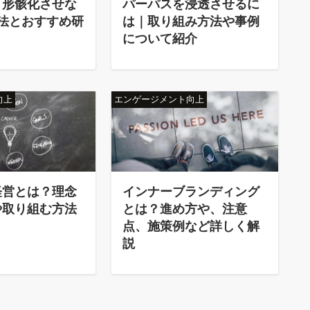
｜形骸化させな
パーパスを浸透させるに
法とおすすめ研
は｜取り組み方法や事例
について紹介
向上
エンゲージメント向上
経営とは？理念
インナーブランディング
や取り組む方法
とは？進め方や、注意
点、施策例など詳しく解
説