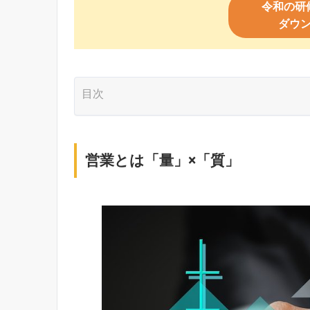
令和の研
ダウ
目次
営業とは「量」×「質」