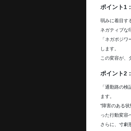
ポイント1
弱みに着目す
ネガティブな
「ネガポジワ
します。
この変容が、
ポイント2
「通勤路の検
ます。
“障害のある
った行動変容
さらに、寸劇