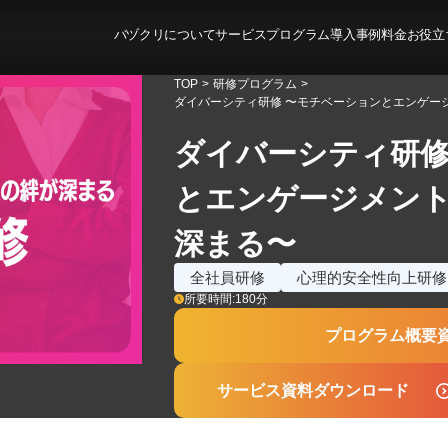
バヅクリについて
サービス
プログラム
導入事例
料金
お役立
TOP
>
研修プログラム
>
ダイバーシティ研修 〜モチベーションとエンゲー
ダイバーシティ研修
とエンゲージメン
深まる〜
全社員研修
心理的安全性向上研修
所要時間:
180
分
プログラム概要
サービス資料ダウンロード