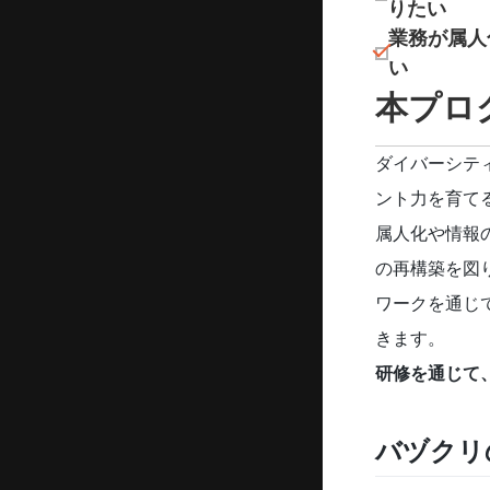
りたい
業務が属⼈
い
本プロ
ダイバーシテ
ント力を育て
属人化や情報
の再構築を図
ワークを通じ
きます。
研修を通じて
バヅクリ