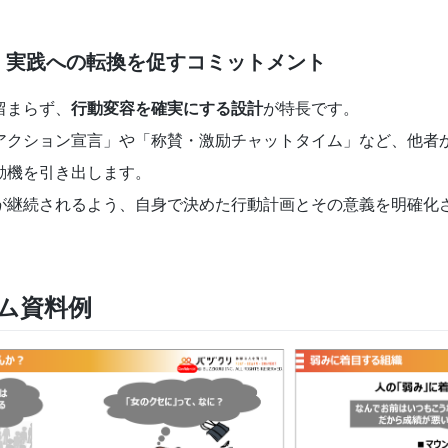
：実践への転換を促すコミットメント
留まらず、
行動変容を確実にする設計
が特長です。
アクション宣言」や「称賛・激励チャットタイム」など、他者
動機を引き出します。
が継続されるよう、自身で決めた行動計画とその意義を明確化
ム資料例