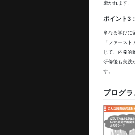
磨かれます。
ポイント3
単なる学びに
「ファースト
じて、内発的
研修後も実践
す。
プログラ