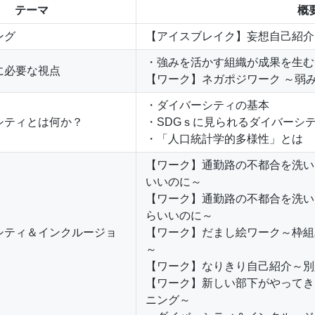
テーマ
概
ング
【アイスブレイク】妄想自己紹介
・強みを活かす組織が成果を生む
用に必要な視点
【ワーク】ネガポジワーク ～弱
・ダイバーシティの基本
ーシティとは何か？
・SDGｓに見られるダイバーシ
・「人口統計学的多様性」とは
【ワーク】通勤路の不都合を洗い
いいのに～
【ワーク】通勤路の不都合を洗い
らいいのに～
ーシティ＆インクルージョ
【ワーク】だまし絵ワーク～枠組
～
【ワーク】なりきり自己紹介～別
【ワーク】新しい部下がやってき
ニング～