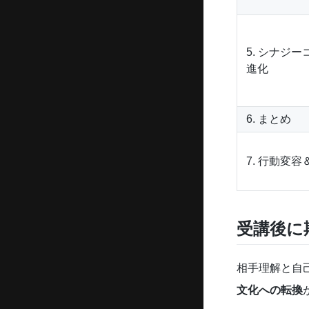
5. シナジ
進化
6. まとめ
7. 行動変
受講後に
相手理解と自
文化への転換