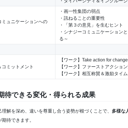
・ダイバーシティ＆インクルージ
・画一性集団の弱点
・訊ねることの重要性
ーコミュニケーションへの
・「第３の意見」を生むヒント
・シナジーコミュニケーションと
る～
【ワーク】Take action for change
容＆コミットメント
【ワーク】ファーストアクション
【ワーク】相互称賛＆激励タイム
期待できる変化・得られる成果
己理解を深め、違いを尊重し合う姿勢が根づくことで、
多様な
が期待できます。