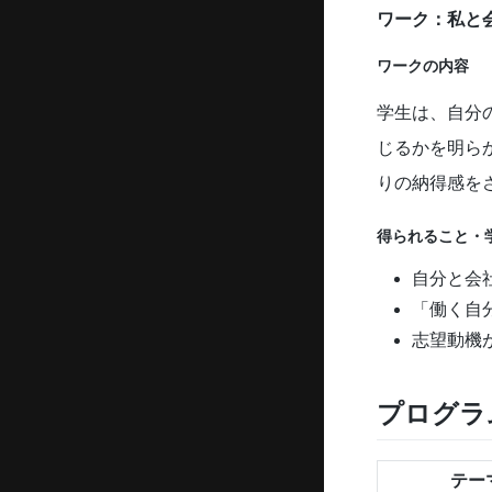
ワーク：私と
ワークの内容
学生は、自分
じるかを明ら
りの納得感を
得られること・
自分と会
「働く自
志望動機
プログラ
テー