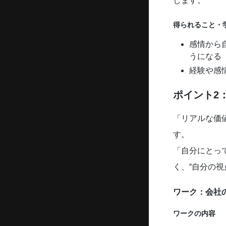
します。
得られること・
感情から
うになる
経験や感
ポイント2
「リアルな価
す。
「自分にとっ
く、“自分の
ワーク：会社
ワークの内容