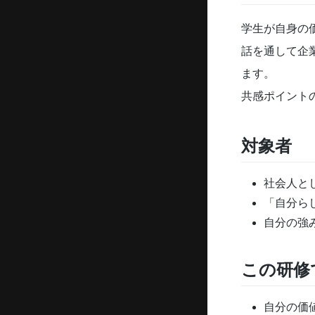
学生が自身の
話を通して企
ます。
共感ポイント
対象者
社会人と
「自分ら
自分の強
この研修
自分の価