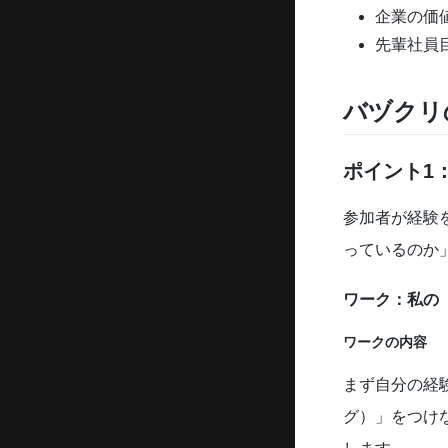
企業の価
先輩社員
バヅクリ
ポイント1
参加者が経験
っているのか
ワーク：私の
ワークの内容
まず自分の経
グ）」をつけ