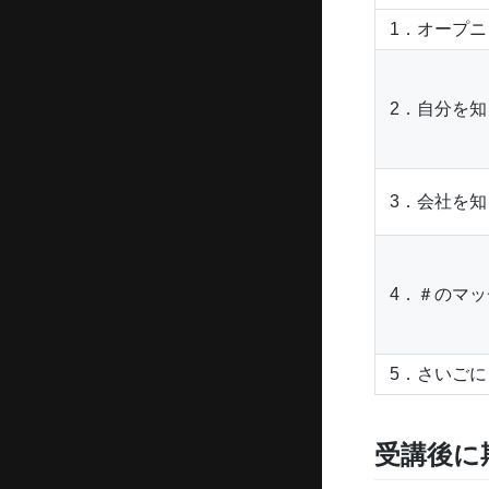
1．オープニ
2．自分を
3．会社を
4．＃のマ
5．さいごに
受講後に