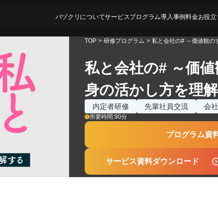
バヅクリについて
サービス
プログラム
導入事例
料金
お役立
TOP
>
研修プログラム
>
私と会社の# ～価値観
私と会社の# ～価
身の活かし方を理
内定者研修
先輩社員交流
会
所要時間:
90
分
プログラム資
サービス資料ダウンロード