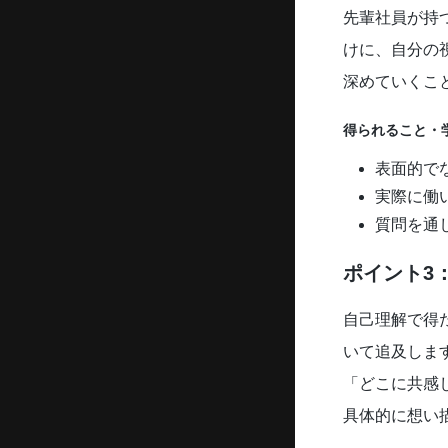
先輩社員が持
けに、自分の
深めていくこ
得られること・
表面的で
実際に働
質問を通
ポイント3
自己理解で得
いて追及しま
「どこに共感
具体的に想い