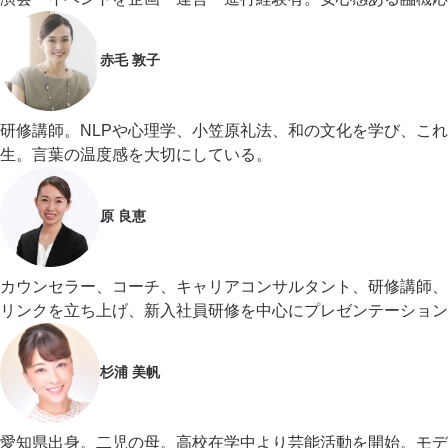
赤毛 敦子
研修講師。NLPや心理学、小笠原礼法、和の文化を学び、こ
生。言葉の温度感を大切にしている。
原 良恵
カウンセラー、コーチ、キャリアコンサルタント、研修講師、フ
リンクを立ち上げ、新入社員研修を中心にプレゼンテーション
杉浦 美帆
愛知県出身。二児の母。高校在学中より芸能活動を開始。モデ