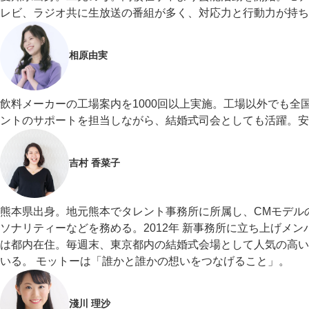
レビ、ラジオ共に生放送の番組が多く、対応力と行動力が持ち
相原由実
飲料メーカーの工場案内を1000回以上実施。工場以外でも全
ントのサポートを担当しながら、結婚式司会としても活躍。安
吉村 香菜子
熊本県出身。地元熊本でタレント事務所に所属し、CMモデル
ソナリティーなどを務める。2012年 新事務所に立ち上げメ
は都内在住。毎週末、東京都内の結婚式会場として人気の高い
いる。 モットーは「誰かと誰かの想いをつなげること」。
淺川 理沙