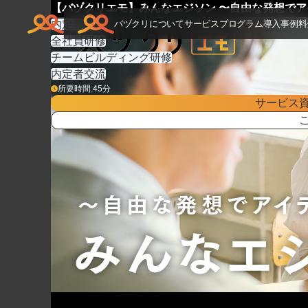
TOP
>
研修プログラム
>
【バヅクリエモ】みんなエジソン 〜自由な
【バヅクリエモ】みんなエジソン 〜自由な発想で
内定者研修
バヅクリについて
サービス
プログラム
導入事例
料
全社員研修
チームビルディング研修
内定者交流
所要時間:
45
分
サービス