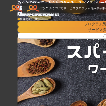
TOP
>
研修プログラム
>
みんなで作って、みんなで食べる。スパイ
みんなで作って、みんなで食べる。スパイスカレー
全社員研修
バヅクリについて
サービス
プログラム
導入事例
料
チームビルディング研修
所要時間:
120
分
プログラム
サービス