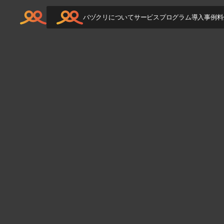
バヅクリについて
サービス
プログラム
導入事例
料