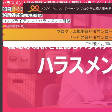
TOP
>
研修プログラム
>
ハラスメント防止研修 〜職場の現状を確認しハラスメ
ハラスメント防止研修 〜職場の現状を確認しハラスメント
全社員研修
バヅクリについて
サービス
プログラム
導入事例
料
心理的安全性向上研修
コンプライアンス・ハラスメント研修
所要時間:
180
分
プログラム概要資料ダウンロ
サービス資料ダウンロ
ご相談・お問