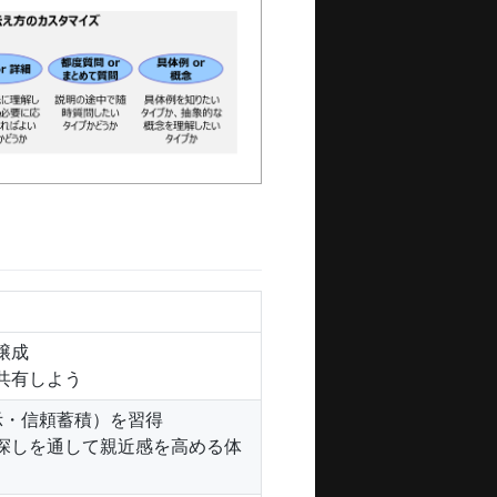
醸成
共有しよう
示・信頼蓄積）を習得
探しを通して親近感を高める体