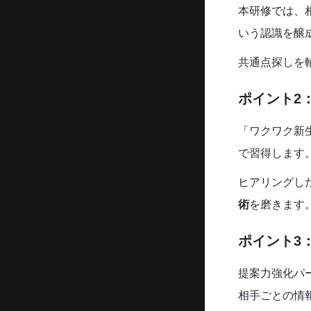
本研修では、
いう認識を醸
共通点探しを
ポイント2
「ワクワク新
で習得します
ヒアリングし
術
を磨きます
ポイント3
提案力強化パ
相手ごとの情