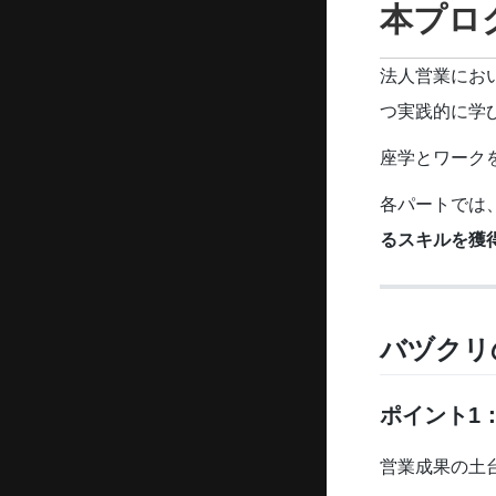
本プロ
法人営業にお
つ実践的に学
座学とワーク
各パートでは
るスキルを獲
バヅクリ
ポイント1
営業成果の土