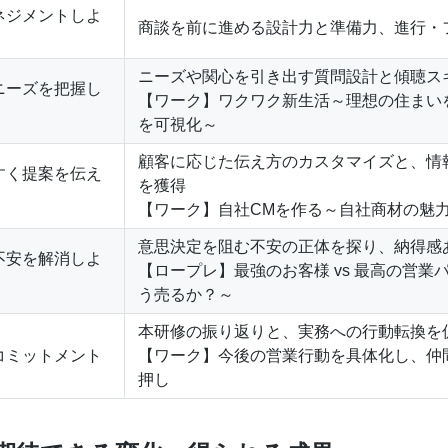
マネジメントしよ
商談を前に進める設計力と準備力、進行・
ニーズや関心を引き出す質問設計と傾聴ス
のニーズを把握し
【ワーク】ワクワク新生活～理想の住まい
を可視化～
顧客に応じた伝え方のカスタマイズと、情
やすく提案を伝え
を獲得
【ワーク】自社CMを作る～自社商材の魅
意思決定を阻む不安の正体を探り、納得感
の不安を解消しよ
【ロープレ】最強のお客様 vs 最高の営業
う売るか？～
本研修の振り返りと、実務への行動転換を
とコミットメント
【ワーク】今後の営業行動を具体化し、仲
押し