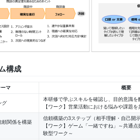
ム構成
テーマ
概要
本研修で学ぶスキルを確認し、目的意識を
ング
【ワーク】営業活動における悩みや課題を
信頼構築の3ステップ（相手理解・自己開
と信頼関係を構築
【ワーク】ゲーム「一緒ですね」～共通点
験型ワーク～