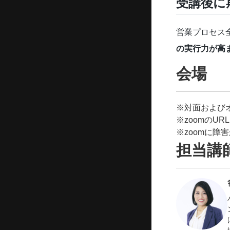
受講後に
営業プロセス
の実行力が高
会場
※対面および
※zoomのU
※zoomに
担当講