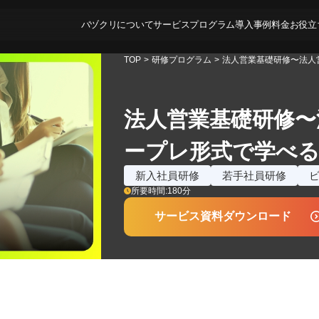
バヅクリについて
サービス
プログラム
導入事例
料金
お役立
TOP
>
研修プログラム
>
法人営業基礎研修〜法人
法人営業基礎研修〜
ープレ形式で学べ
新入社員研修
若手社員研修
所要時間:
180
分
サービス資料ダウンロード