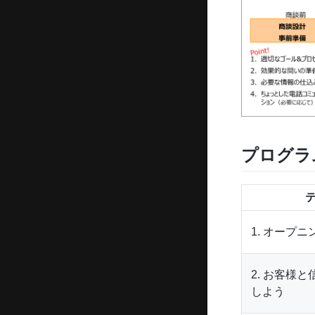
プログラ
1. オープニ
2. お客様
しよう