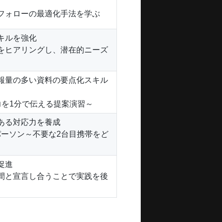
フォローの最適化手法を学ぶ
キルを強化
をヒアリングし、潜在的ニーズ
報量の多い資料の要点化スキル
力を1分で伝える提案演習～
ある対応力を養成
パーソン～不要な2台目携帯をど
促進
間と宣言し合うことで実践を後