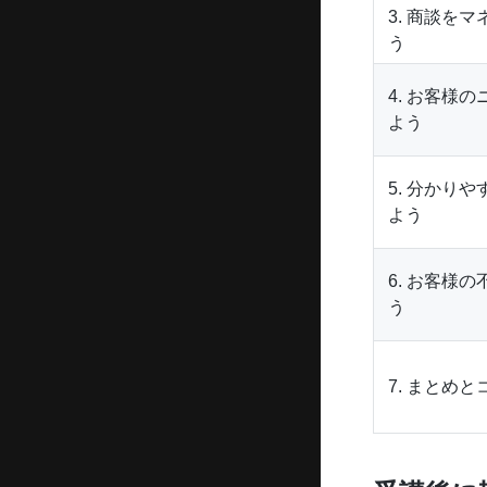
3. 商談を
う
4. お客様
よう
5. 分かり
よう
6. お客様
う
7. まとめ