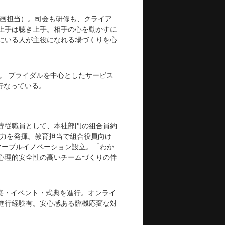
企画担当）。司会も研修も、クライア
上手は聴き上手。相手の心を動かすに
にいる人が主役になれる場づくりを心
CEO。 ブライダルを中心としたサービス
行なっている。
専従職員として、本社部門の組合員約
み力を発揮。教育担当で組合役員向け
社マーブルイノベーション設立。「わか
心理的安全性の高いチームづくりの伴
露宴・イベント・式典を進行。オンライ
進行経験有。安心感ある臨機応変な対