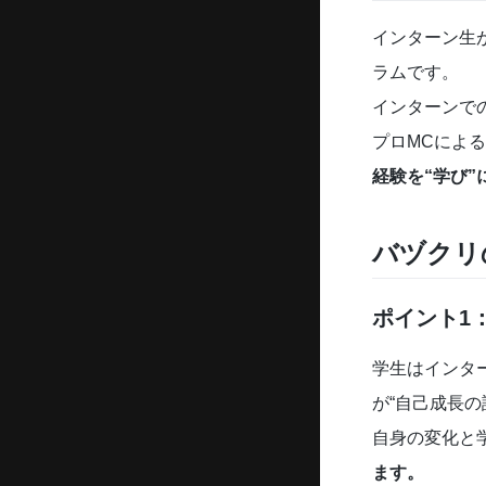
インターン生
ラムです。
インターンで
プロMCによ
経験を“学び
バヅクリ
ポイント1
学生はインタ
が“自己成長の
自身の変化と
ます。