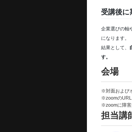
受講後に
企業選びの軸
になります。
結果として、
す。
会場
※対面および
※zoomのU
※zoomに
担当講