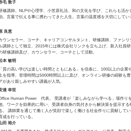
赤毛 敦子
研修講師。NLPや心理学、小笠原礼法、和の文化を学び、これらも活か
動。言葉で伝える事に携わってきた人生。言葉の温度感を大切にしてい
原 良恵
カウンセラー、コーチ、キャリアコンサルタント、研修講師、ファシリテ
ル講師として独立、2015年には株式会社リンクを立ち上げ、新入社員
の研修講師及び、カウンセラー、コーチとして活動。
松本 敏明
「質の高い学びは楽しい時間とともにある」を信条に、100以上の企業や
上を指導。登壇時間は5000時間以上に及び、オンライン研修の経験も
アがあり親しみやすい講義が人気。
安達 幸世
Office Human Power 代表。 受講者が「楽しみながら学べる」
他、ワークを効果的に用い、受講者自身の気付きから解決策を提示する
る。 講師業を通じて働く人が笑顔で楽しく働ける社会作りに貢献して
育成を行っている。
山田 裕介