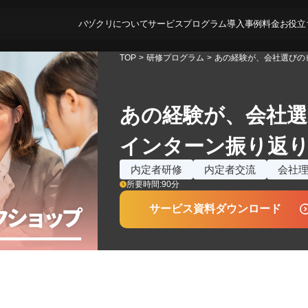
バヅクリについて
サービス
プログラム
導入事例
料金
お役立
TOP
>
研修プログラム
>
あの経験が、会社選びの
あの経験が、会社
インターン振り返
内定者研修
内定者交流
会社
所要時間:
90
分
サービス資料ダウンロード