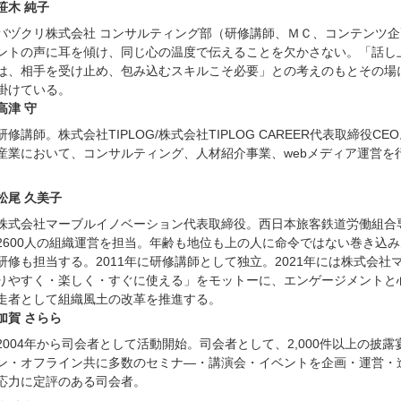
笹木 純子
バヅクリ株式会社 コンサルティング部（研修講師、ＭＣ、コンテンツ
ントの声に耳を傾け、同じ心の温度で伝えることを欠かさない。「話し
は、相手を受け止め、包み込むスキルこそ必要」との考えのもとその場
掛けている。
高津 守
研修講師。株式会社TIPLOG/株式会社TIPLOG CAREER代表取締役
産業において、コンサルティング、人材紹介事業、webメディア運営を
松尾 久美子
株式会社マーブルイノベーション代表取締役。西日本旅客鉄道労働組合
2600人の組織運営を担当。年齢も地位も上の人に命令ではない巻き込
研修も担当する。2011年に研修講師として独立。2021年には株式会
りやすく・楽しく・すぐに使える」をモットーに、エンゲージメントと
走者として組織風土の改革を推進する。
加賀 さらら
2004年から司会者として活動開始。司会者として、2,000件以上の披
ン・オフライン共に多数のセミナ―・講演会・イベントを企画・運営・
応力に定評のある司会者。