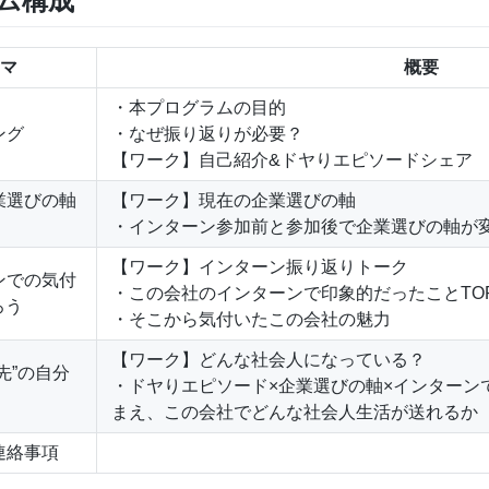
ム構成
マ
概要
・本プログラムの目的
ング
・なぜ振り返りが必要？
【ワーク】自己紹介&ドヤりエピソードシェア
企業選びの軸
【ワーク】現在の企業選びの軸
・インターン参加前と参加後で企業選びの軸が
【ワーク】インターン振り返りトーク
ーンでの気付
・この会社のインターンで印象的だったことTO
ろう
・そこから気付いたこの会社の魅力
【ワーク】どんな社会人になっている？
と先”の自分
・ドヤりエピソード×企業選びの軸×インターンで
まえ、この会社でどんな社会人生活が送れるか
の連絡事項