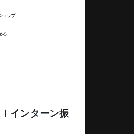
ショップ
める
る！インターン振