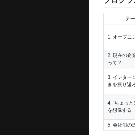
プログラ
テー
1. オープニ
2. 現在の
って？
3. インタ
きを振り返
4. “ちょっ
を想像する
5. 会社側