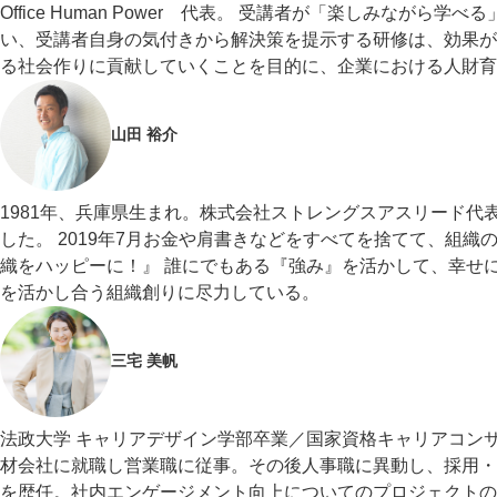
Office Human Power 代表。 受講者が「楽しみな
い、受講者自身の気付きから解決策を提示する研修は、効果が
る社会作りに貢献していくことを目的に、企業における人財育
山田 裕介
1981年、兵庫県生まれ。株式会社ストレングスアスリード代表
した。 2019年7月お金や肩書きなどをすべてを捨てて、組
織をハッピーに！』 誰にでもある『強み』を活かして、幸せ
を活かし合う組織創りに尽力している。
三宅 美帆
法政大学 キャリアデザイン学部卒業／国家資格キャリアコンサル
材会社に就職し営業職に従事。その後人事職に異動し、採用・
を歴任。社内エンゲージメント向上についてのプロジェクトの