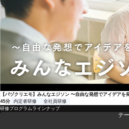
【バヅクリエモ】みんなエジソン 〜自由な発想でアイデアを
45分
内定者研修
全社員研修
研修プログラムラインナップ
テ
コミュニケーションを活性化させたい