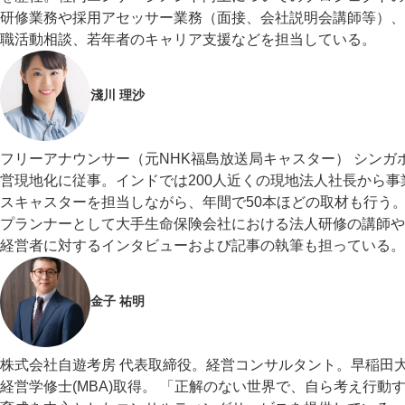
研修業務や採用アセッサー業務（面接、会社説明会講師等）、
職活動相談、若年者のキャリア支援などを担当している。
淺川 理沙
フリーアナウンサー（元NHK福島放送局キャスター） シンガ
営現地化に従事。インドでは200人近くの現地法人社長から事
スキャスターを担当しながら、年間で50本ほどの取材も行う
プランナーとして大手生命保険会社における法人研修の講師や
経営者に対するインタビューおよび記事の執筆も担っている。
金子 祐明
株式会社自遊考房 代表取締役。経営コンサルタント。早稲田
経営学修士(MBA)取得。 「正解のない世界で、自ら考え行