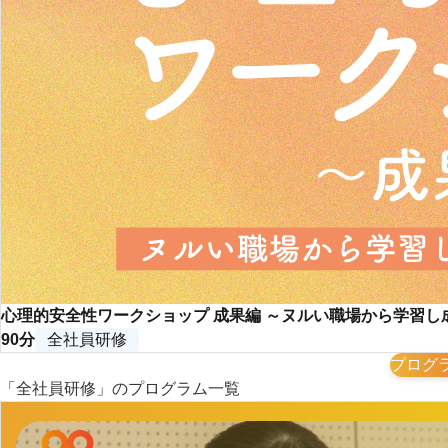
心理的安全性ワークショップ 成果編 ～ヌルい職場から学習し
90分
全社員研修
プログ
「全社員研修」のプログラム一覧