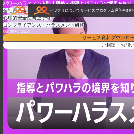
TOP
>
研修プログラム
>
パワーハラスメント防止研修～指導とパワハラの境界を
パワーハラスメント防止研修～指導とパワハラの境界を知り
全社員研修
バヅクリについて
サービス
プログラム
導入事例
料
心理的安全性向上研修
コンプライアンス・ハラスメント研修
所要時間:
180
分
サービス資料ダウンロ
ご相談・お問