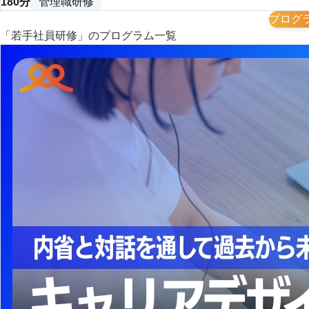
180分
管理職研修
プログ
「若手社員研修」のプログラム一覧