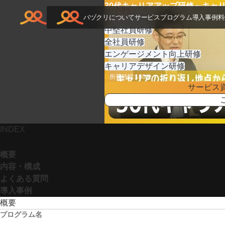
TOP
>
研修プログラム
>
30代キャリアア
30代キャリアアップ研修～キャ
バヅクリについて
若手社員研修
サービス
プログラム
導入事例
料
中堅社員研修
全社員研修
エンゲージメント向上研修
キャリアデザイン研修
所要時間:
180
分
サービス
INDEX
概要
内容・構成
よくある質問
導入事例
概要
プログラム名