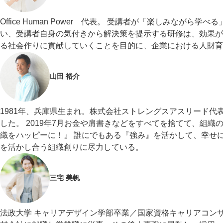
Office Human Power 代表。 受講者が「楽しみな
い、受講者自身の気付きから解決策を提示する研修は、効果が
る社会作りに貢献していくことを目的に、企業における人財育
山田 裕介
1981年、兵庫県生まれ。株式会社ストレングスアスリード代表
した。 2019年7月お金や肩書きなどをすべてを捨てて、組
織をハッピーに！』 誰にでもある『強み』を活かして、幸せ
を活かし合う組織創りに尽力している。
三宅 美帆
法政大学 キャリアデザイン学部卒業／国家資格キャリアコンサル