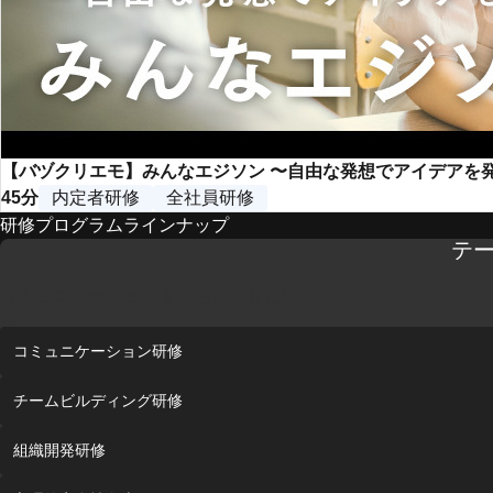
【バヅクリエモ】みんなエジソン 〜自由な発想でアイデアを
45分
内定者研修
全社員研修
研修プログラムラインナップ
テ
コミュニケーションを活性化させたい
コミュニケーション研修
チームビルディング研修
組織開発研修