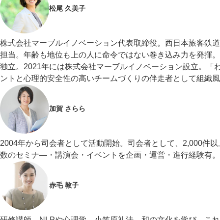
松尾 久美子
株式会社マーブルイノベーション代表取締役。西日本旅客鉄道
担当。年齢も地位も上の人に命令ではない巻き込み力を発揮。
独立。2021年には株式会社マーブルイノベーション設立。
ントと心理的安全性の高いチームづくりの伴走者として組織風
加賀 さらら
2004年から司会者として活動開始。司会者として、2,000
数のセミナ―・講演会・イベントを企画・運営・進行経験有。
赤毛 敦子
研修講師。NLPや心理学、小笠原礼法、和の文化を学び、こ