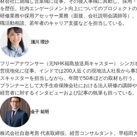
材会社に就職し営業職に従事。その後人事職に異動し、採用・
を歴任。社内エンゲージメント向上についてのプロジェクトの
研修業務や採用アセッサー業務（面接、会社説明会講師等）、
職活動相談、若年者のキャリア支援などを担当している。
淺川 理沙
フリーアナウンサー（元NHK福島放送局キャスター） シンガ
営現地化に従事。インドでは200人近くの現地法人社長から事
スキャスターを担当しながら、年間で50本ほどの取材も行う
プランナーとして大手生命保険会社における法人研修の講師や
経営者に対するインタビューおよび記事の執筆も担っている。
金子 祐明
株式会社自遊考房 代表取締役。経営コンサルタント。早稲田