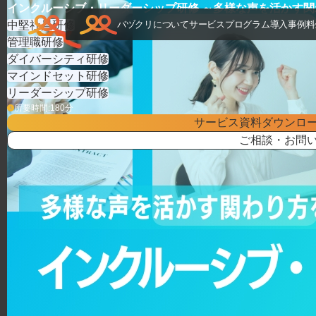
TOP
>
研修プログラム
>
インクルーシブ・リーダーシップ研修 ～多様な声を活
インクルーシブ・リーダーシップ研修 ～多様な声を活かす
中堅社員研修
バヅクリについて
サービス
プログラム
導入事例
料
管理職研修
ダイバーシティ研修
マインドセット研修
リーダーシップ研修
所要時間:
180
分
サービス資料ダウンロ
ご相談・お問